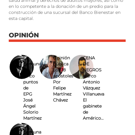
salud animal y derechos de adultos mayores, así como
en lo competente a la donación de un predio para la
construcción de una sucursal del Banco Bienestar en
esta capital.
OPINIÓN
La
Opinión
CENA
Comuna
pública
DE
Los
Los 18
NEGROS
cinco
apóstoles
Marco
puntos
Por
Antonio
de
Felipe
Vázquez
EPG
Martínez
Villanueva
José
Chávez
El
Ángel
gabinete
Solorio
de
Martínez
Américo…
La
Comuna