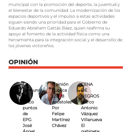
municipal con la promoción del deporte, la juventud y
el bienestar de la comunidad. La modernización de los
espacios deportivos y el impulso a estas actividades
siguen siendo una prioridad para el Gobierno de
Eduardo Abraham Gattás Báez, quien reafirma su
apoyo al fomento de la actividad física como una
herramienta para la integración social y el desarrollo de
los jóvenes victoreños.
OPINIÓN
La
Opinión
CENA
Comuna
pública
DE
Los
Los 18
NEGROS
cinco
apóstoles
Marco
puntos
Por
Antonio
de
Felipe
Vázquez
EPG
Martínez
Villanueva
José
Chávez
El
Ángel
gabinete