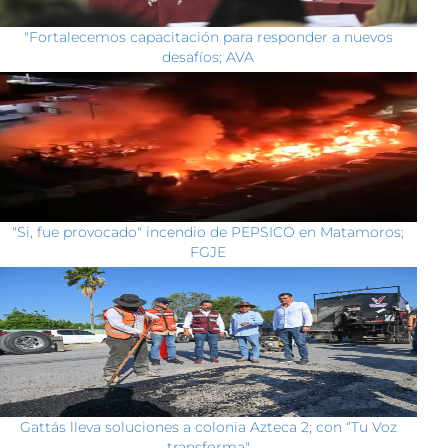
"Fortalecemos capacitación para responder a nuevos
desafíos; AVA
"Si, fue provocado" incendio de PEPSICO en Matamoros;
FGJE
Gattás lleva soluciones a colonia Azteca 2; con “Tu Voz
transforma"