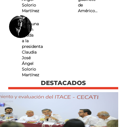
Solorio
de
Martínez
Américo…
La
Comuna
Pidan
ayuda
a la
presidenta
Claudia
José
Ángel
Solorio
Martínez
DESTACADOS