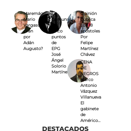
Maremágnum
La
Opinión
Mario
Comuna
pública
Vargasuárez
Los
Los 18
¿Van
cinco
apóstoles
por
puntos
Por
Adán
de
Felipe
Augusto?
EPG
Martínez
José
Chávez
Ángel
CENA
Solorio
DE
Martínez
NEGROS
Marco
Antonio
Vázquez
Villanueva
El
gabinete
de
Américo…
DESTACADOS