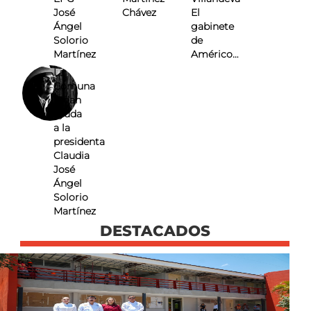
José
Chávez
El
Ángel
gabinete
Solorio
de
Martínez
Américo…
La
Comuna
Pidan
ayuda
a la
presidenta
Claudia
José
Ángel
Solorio
Martínez
DESTACADOS