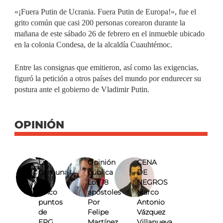
«¡Fuera Putin de Ucrania. Fuera Putin de Europa!», fue el
grito común que casi 200 personas corearon durante la
mañana de este sábado 26 de febrero en el inmueble ubicado
en la colonia Condesa, de la alcaldía Cuauhtémoc.
Entre las consignas que emitieron, así como las exigencias,
figuró la petición a otros países del mundo por endurecer su
postura ante el gobierno de Vladimir Putin.
OPINIÓN
La
Opinión
CENA
Comuna
pública
DE
Los
Los 18
NEGROS
cinco
apóstoles
Marco
puntos
Por
Antonio
de
Felipe
Vázquez
EPG
Martínez
Villanueva