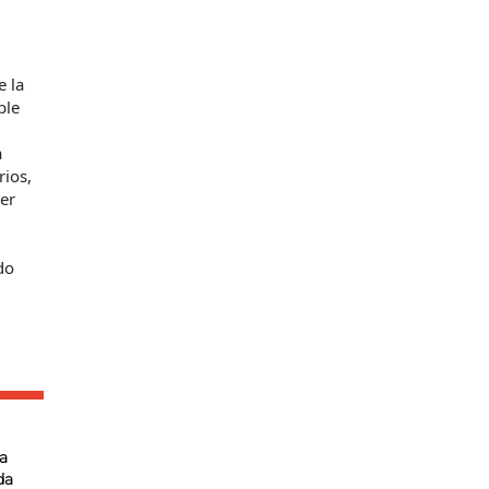
e la
ble
a
rios,
er
do
a
da