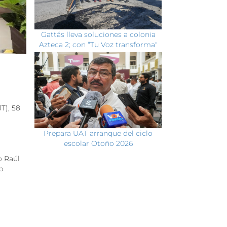
Gattás lleva soluciones a colonia
Azteca 2; con “Tu Voz transforma"
T), 58
Prepara UAT arranque del ciclo
escolar Otoño 2026
o Raúl
o