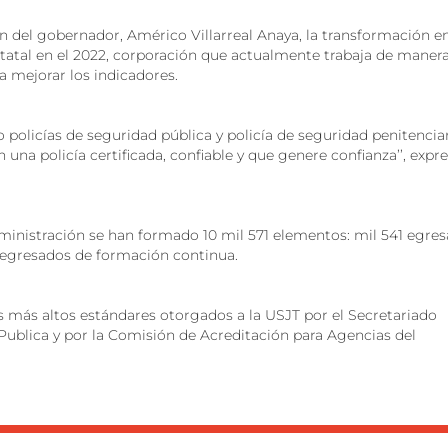
ón del gobernador, Américo Villarreal Anaya, la transformación e
statal en el 2022, corporación que actualmente trabaja de maner
a mejorar los indicadores.
policías de seguridad pública y policía de seguridad penitenciar
 una policía certificada, confiable y que genere confianza’’, expr
dministración se han formado 10 mil 571 elementos: mil 541 egre
0 egresados de formación continua.
os más altos estándares otorgados a la USJT por el Secretariado
Publica y por la Comisión de Acreditación para Agencias del