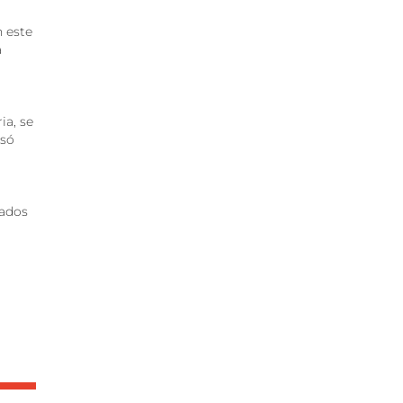
n este
a
ia, se
esó
sados