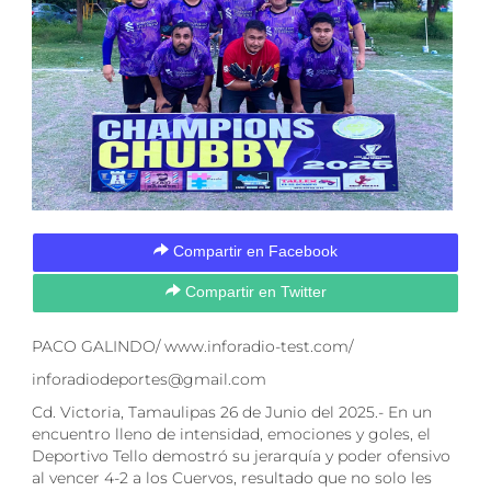
Compartir en Facebook
Compartir en Twitter
PACO GALINDO/ www.inforadio-test.com/
inforadiodeportes@gmail.com
Cd. Victoria, Tamaulipas 26 de Junio del 2025.- En un
encuentro lleno de intensidad, emociones y goles, el
Deportivo Tello demostró su jerarquía y poder ofensivo
al vencer 4-2 a los Cuervos, resultado que no solo les