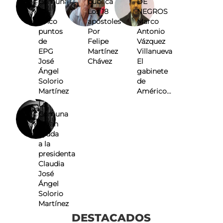
Comuna
pública
DE
Los
Los 18
NEGROS
cinco
apóstoles
Marco
puntos
Por
Antonio
de
Felipe
Vázquez
EPG
Martínez
Villanueva
José
Chávez
El
Ángel
gabinete
Solorio
de
Martínez
Américo…
La
Comuna
Pidan
ayuda
a la
presidenta
Claudia
José
Ángel
Solorio
Martínez
DESTACADOS