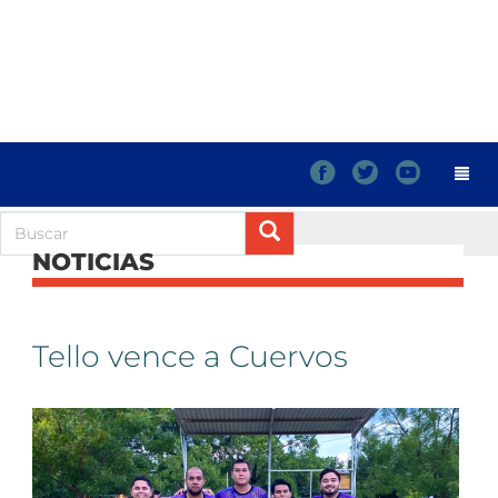
f
t
y
NOTICIAS
Tello vence a Cuervos