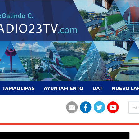
TAMAULIPAS
AYUNTAMIENTO
UAT
NUEVO LA