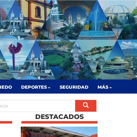
REDO
DEPORTES
SEGURIDAD
MÁS
DESTACADOS